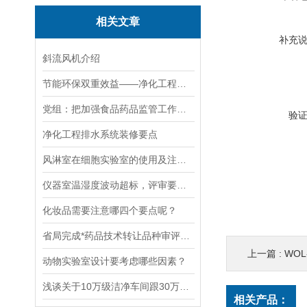
相关文章
补充
斜流风机介绍
节能环保双重效益——净化工程的应用与发展趋势
党组：把加强食品药品监管工作作为贯彻三中全会精神的实际行动
验
净化工程排水系统装修要点
风淋室在细胞实验室的使用及注意事项
仪器室温湿度波动超标，评审要求整改只换空调机组可行吗
化妆品需要注意哪四个要点呢？
省局完成*药品技术转让品种审评审批
上一篇 :
WOL-
动物实验室设计要考虑哪些因素？
浅谈关于10万级洁净车间跟30万级洁净车间区别
相关产品：