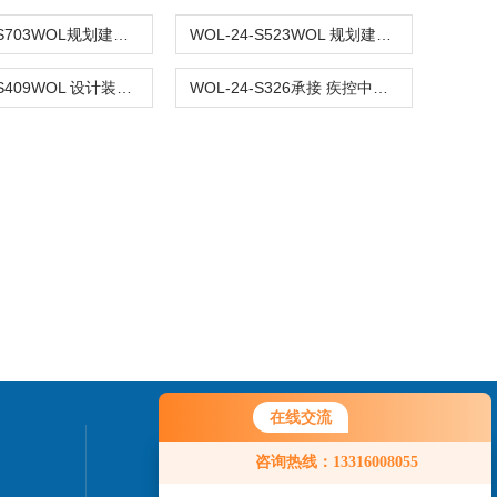
WOL-24-S703WOL规划建设 新材料研发实验室 设计装修
WOL-24-S523WOL 规划建设 实验室净化工程 设计装修
WOL-24-S409WOL 设计装修 制药 洁净无菌实验室
WOL-24-S326承接 疾控中心 无菌检测实验室 设计装修WOL
在线交流
您好！欢迎前来咨询，很高兴为您
联系我们
咨询热线：13316008055
服务，请问您要咨询什么问题呢？