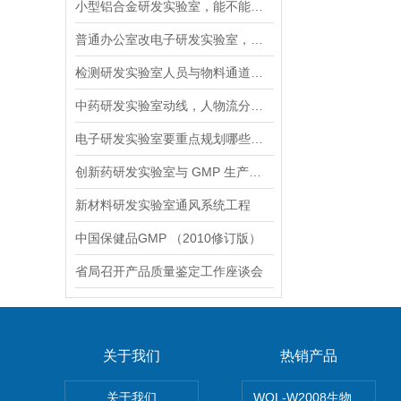
小型铝合金研发实验室，能不能将热处理和制样合并在同一隔间
普通办公室改电子研发实验室，优先改防静电还是通风系统
检测研发实验室人员与物料通道规划，如何实现人车分流、避免交叉干扰
中药研发实验室动线，人物流分离才合规
电子研发实验室要重点规划哪些核心区域
创新药研发实验室与 GMP 生产区的隔离布局要点
新材料研发实验室通风系统工程
中国保健品GMP （2010修订版）
省局召开产品质量鉴定工作座谈会
关于我们
热销产品
关于我们
WOL-W2008生物制药