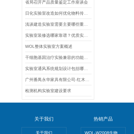
省局召开产品质量鉴定工作座谈会
日化实验室改造如何优化物料传递路线
浅谈建造实验室需要主要哪些重点的内容？难点是什么？
实验室装修选哪家靠谱？优质实验室装修品牌推荐
WOL整体实验室方案概述
干细胞基因治疗实验兼容的功能区需哪些灵活布局设计
实验室通风系统规划设计包括哪几个方面
广州番禺永华家具有限公司-红木喷漆车间
检测机构实验室建设要求
关于我们
热销产品
关于我们
WOL-W2008生物制药