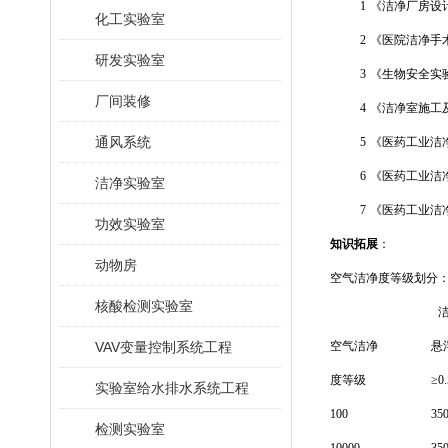
1
《洁净厂房设计规
化工实验室
2
《医院洁净手术部
研发实验室
3
《生物安全实验室
厂间装修
4
《洁净室施工及验
通风系统
5
《医药工业洁净室
6
《医药工业洁净室
洁净实验室
7
《医药工业洁净室
功效实验室
知识拓展
：
动物房
空气洁净度等级划分
核酸检测实验室
VAV变量控制系统工程
空气洁净
悬
度等级
≥0
实验室给水排水系统工程
100
35
检测实验室