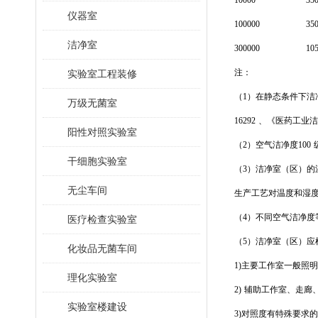
10000
35
仪器室
100000
35
洁净室
300000
10
注：
实验室工程装修
（1）在静态条件下洁
万级无菌室
16292
、《医药工业洁净
阳性对照实验室
（2）空气洁净度100
干细胞实验室
（3）洁净室（区）的
无尘车间
生产工艺对温度和湿度无
（4）不同空气洁净度
医疗检查实验室
（5）洁净室（区）应
化妆品无菌车间
1)
主要工作室一般照明的
理化实验室
2)
辅助工作室、走廊、
实验室楼建设
3)
对照度有特殊要求的