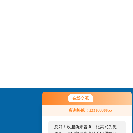
在线交流
您好！欢迎前来咨询，很高兴为您
联系我们
咨询热线：13316008055
服务，请问您要咨询什么问题呢？
24小时热线：
您好，看您停留很久了，是否找到