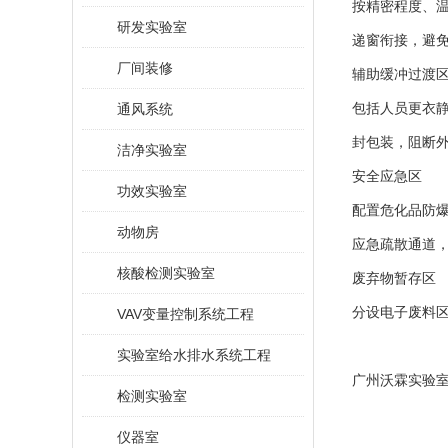
按精密程度、
研发实验室
递窗衔接，避
厂间装修
辅助缓冲过渡
通风系统
包括人员更衣
封包装，阻断
洁净实验室
安全应急区
功效实验室
配置危化品防
动物房
应急疏散通道
核酸检测实验室
废弃物暂存区
分设电子废料
VAV变量控制系统工程
实验室给水排水系统工程
广州沃霖实验
检测实验室
仪器室