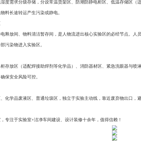
温湿度需求分级存储，分设常温货架区、防潮防静电柜区、低温存储区（
免物料长途转运产生污染或静电。
区
静电释放间、物料清洁暂存间，是人物流进出核心实验区的必经节点。人
外部污染物进入实验区。
爆柜存放区（适配焊接助焊剂等化学品）、消防器材区、紧急洗眼器与喷
，确保安全风险可控。
区、化学品废液区、普通垃圾区，独立于实验主动线，靠近废弃物出口，
室，专注于实验室+洁净车间建设、设计装修十余年，值得信赖！