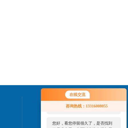
在线交流
您好！欢迎前来咨询，很高兴为您
联系我们
咨询热线：13316008055
服务，请问您要咨询什么问题呢？
24小时热线：
您好，看您停留很久了，是否找到