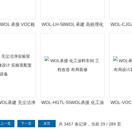
8WOL 承接 VOC检
WOL-LH-58WOL 承建 高校理化
WOL-CJG
局设计装修 实验室
试验室 工程改造 装修 实验室家
工作台 安装
家具
具
56WOL承建 无尘洁净
WOL-HGTL-55WOL承接 化工涂
WOL-VOC
改造 装修设计 实验
料车间 工程改造 布局装修
验室 整体
配套设备
上一页
下一页
末页
共 3457 条记录，当前 29 / 289 页