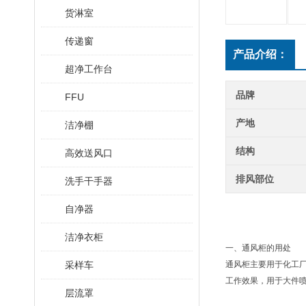
货淋室
传递窗
产品介绍：
超净工作台
品牌
FFU
产地
洁净棚
结构
高效送风口
排风部位
洗手干手器
自净器
洁净衣柜
一、通风柜的用处
采样车
通风柜主要用于化工
工作效果，用于大件
层流罩