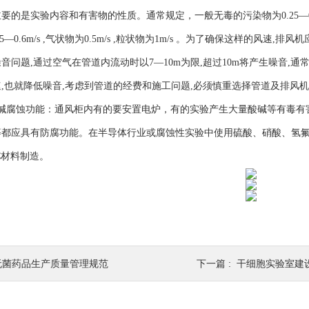
的是实验内容和有害物的性质。通常规定，一般无毒的污染物为0.25―0.38m
5―0.6m/s ,气状物为0.5m/s ,粒状物为1m/s 。为了确保这样的
音问题,通过空气在管道内流动时以7―10m为限,超过10m将产生噪音,通常
,也就降低噪音,考虑到管道的经费和施工问题,必须慎重选择管道及排风
酸碱腐蚀功能：通风柜内有的要安置电炉，有的实验产生大量酸碱等有毒有
等都应具有防腐功能。在半导体行业或腐蚀性实验中使用硫酸、硝酸、氢
C材料制造。
无菌药品生产质量管理规范
下一篇 :
干细胞实验室建