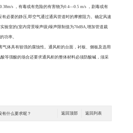
/s ，有毒或有危险的有害物为0.4―0.5 m/s ，剧毒或有
风速,排风机应有必要的静压,即空气通过通风管道时的摩擦阻力。确定风速
实验室的(室内背景噪声级)噪声限制值为70dBA,增加管道裁
机的功率。
害气体具有较强的腐蚀性。通风柜的台面，衬板、侧板及选用
氟酸等强酸的场合还要求通风柜的整体材料必须防酸碱，须采
设有什么要求呢？
返回顶部
返回列表