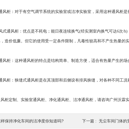
风柜：对于有空气调节系统的实验室或洁净实验室，采用这种通风柜是
通风柜：优点是不耗电；能日夜连续换气(经实测室内换气可达6次/h
单，造价低廉。但它的使用受一定条件限制，凡毒性较高和不产生热量的
风柜：这种通风柜的特点是结构简单、制造方便，适合有热量产生的场
风柜：狭缝式通风柜是在其顶部和后侧设有排风狭缝，对各种不同工况
柜定制、实验室通风柜、净化通风柜、洁净通风柜，请咨询广州沃霖实
怎样保持净化车间的洁净度你知道吗?
下一篇 :
无尘车间门体的