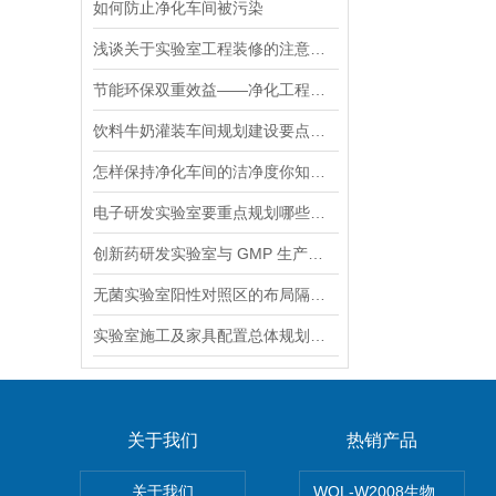
如何防止净化车间被污染
浅谈关于实验室工程装修的注意事项
节能环保双重效益——净化工程的应用与发展趋势
饮料牛奶灌装车间规划建设要点有哪些
怎样保持净化车间的洁净度你知道吗?
电子研发实验室要重点规划哪些核心区域
创新药研发实验室与 GMP 生产区的隔离布局要点
无菌实验室阳性对照区的布局隔离与负压防护要求
实验室施工及家具配置总体规划注意要点
关于我们
热销产品
关于我们
WOL-W2008生物制药