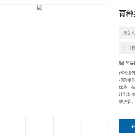
育种
更新时间
厂商
简要
作物遗
和杂粮
优质、
计到装
准沃霖