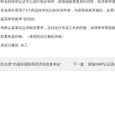
资料后转审评认证中心进行初步审评，使现场检查更具针对性，技术审评
东省局共受理了8个药品技术转让的补充申请，与原审批程序相比，从受理到
提高审评效率”的目的。
省局将认真落实总局相关要求，总结先行先试工作的经验，加强审评审批能
革积累有益经验。（省局药品注册处供稿）
房设计建设 余工：
焦红出席“25届全国医药经济信息发布会”
下一篇 :
新版GMP认证