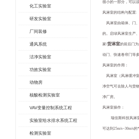
很小的一部分，可以
化工实验室
风淋室的结构与配置
:
研发实验室
风淋室由箱体、门
厂间装修
的。启绿风淋室生产
通风系统
货淋室
家
/
的前后门为
动门、快速卷帘门等
洁净实验室
风淋室的作用：
功效实验室
风淋室
（
风淋缓冲
动物房
净空气可去除人与货
核酸检测实验室
净厂房。
VAV变量控制系统工程
风淋室操作：
瑞佳斯科技风淋室厂
实验室给水排水系统工程
可达到
25m/s~30m/s
的
检测实验室