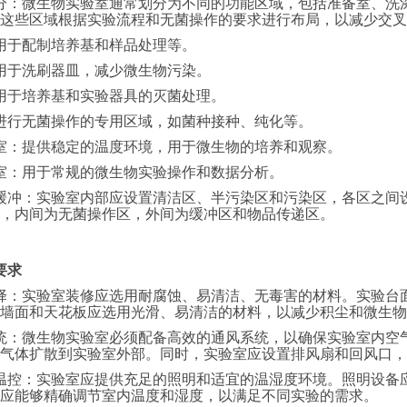
域划分：微生物实验室通常划分为不同的功能区域，包括准备室、
这些区域根据实验流程和无菌操作的要求进行布局，以减少交叉
用于配制培养基和样品处理等。
用于洗刷器皿，减少微生物污染。
用于培养基和实验器具的灭菌处理。
进行无菌操作的专用区域，如菌种接种、纯化等。
室：提供稳定的温度环境，用于微生物的培养和观察。
室：用于常规的微生物实验操作和数据分析。
离与缓冲：实验室内部应设置清洁区、半污染区和污染区，各区之
，内间为无菌操作区，外间为缓冲区和物品传递区。
要求
料选择：实验室装修应选用耐腐蚀、易清洁、无毒害的材料。实验台
墙面和天花板应选用光滑、易清洁的材料，以减少积尘和微生物
风系统：微生物实验室必须配备高效的通风系统，以确保实验室内
气体扩散到实验室外部。同时，实验室应设置排风扇和回风口，
明与温控：实验室应提供充足的照明和适宜的温湿度环境。照明设
应能够精确调节室内温度和湿度，以满足不同实验的需求。