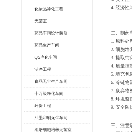
4. 经
化妆品净化工程
无菌室
二、制药
药品车间设计装修
1. 原
药品生产车间
2. 细
QS净化车间
3. 提
4. 质
洁净工程
5. 填
食品无尘生产车间
6. 冷
7. 废
十万级净化车间
8. 环
环保工程
9. 安
油墨印刷无尘车间
三、注意
组培细胞培养无菌室