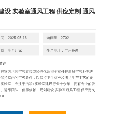
建设 实验室通风工程 供应定制 通风
：2025-05-16
访问量：2702
性质：生产厂家
生产地址：广州番禺
描述：
是把室内污浊空气直接或经净化后排至室外把新鲜空气补充进
而保持室内的空气条件，以保持卫生标准和满足生产工艺的要
霖实验室，专注于洁净+实验室建设行业十余年，拥有专业的设
、运维团队，值得信赖！规划建设 实验室通风工程 供应定制
OL