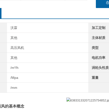
沃霖
加工定制
其他
主体材质
高压风机
类型
其他
电机功率
/m³/h
涡轮头性质
/Mpa
重量
/mm
通风的基本概念