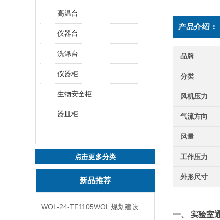
高温台
产品介绍：
仪器台
洗涤台
品牌
仪器柜
分类
生物安全柜
风机压力
器皿柜
气流方向
风量
点击更多分类
工作压力
外形尺寸
新品推荐
WOL-24-TF1105WOL 规划建设 实验室 车间 通风系统工程
一、 实验室