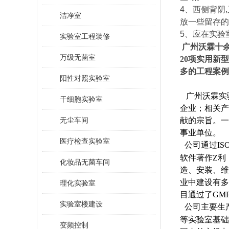
4、西侧背阴
洁净室
放一些留存的
5、应在实验
实验室工程装修
广州沃霖十
万级无菌室
20项实用新
多的工程案例
阳性对照实验室
广州沃霖实
干细胞实验室
企业；相关产
无尘车间
献的宗旨。一
事业单位。
医疗检查实验室
公司通过ISO9
软件著作Z利
化妆品无菌车间
造、安装、维
业中建设有多
理化实验室
目通过了GM
实验室楼建设
公司主要生
等实验室基础
变频控制