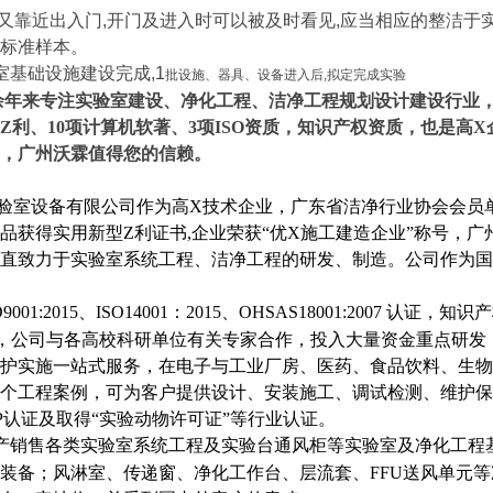
,又靠近出入门,开门及进入时可以被及时看见,应当相应的整洁于
标准样本。
室基础设施建设完成,1
批设施、器具、设备进入后,拟定完成实验
余年来专注实验室建设、净化工程、洁净工程规划设计建设行业，
型Z利、10项计算机软著、3项ISO资质，知识产权资质，也是
，广州沃霖值得您的信赖。
验室设备有限公司作为高X技术企业，广东省洁净行业协会会员
品获得实用新型Z利证书,企业荣获“优X施工建造企业”称号，
直致力于实验室系统工程、洁净工程的研发、制造。公司作为国
001:2015、ISO14001：2015、OHSAS18001:2007 认证，
知识产
，公司与各高校科研单位有关专家合作，投入大量资金重点研发
护实施一站式服务，在电子与工业厂房、医药、食品饮料、生物
个工程案例，可为客户提供设计、安装施工、调试检测、维护保
P认证及取得“实验动物许可证”等行业认证。
产销售各类实验室系统工程及实验台通风柜等实验室及净化工程
装备；风淋室、传递窗、净化工作台、层流套、FFU送风单元