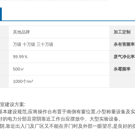
其他品牌
加工定制
万级 十万级 三十万级
杀有害菌率
99.99％
废气净化率
500㎡
杀霉菌率
1000个/m³
室建设方案:
基本建设规范,应将操作台布置于南側有窗位置,小型称量设备及
好的电力分部且背阴靠近工作台应摆放中、大型实验设备。
背阴,靠近出入门及厂区又不能在开门时及外部一眼望尽,是良好