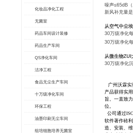
噪声≤65dB
化妆品净化工程
新风补充量是总
无菌室
从空气中尘埃
药品车间设计装修
30万级净化
30万级净化每
药品生产车间
从微生物ZUI
QS净化车间
30万级净化沉
洁净工程
食品无尘生产车间
广州沃霖实
产品获得实用
十万级净化车间
旨。一直致力
位。
环保工程
公司通过ISO9
油墨印刷无尘车间
软件著作砖利
造、安装、维
组培细胞培养无菌室