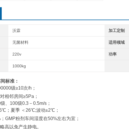
沃霖
加工定制
无菌材料
适用领域
220v
功率
1000kg
车间标准：
00000级≥10次/h
；
对相邻房间≥5Pa；
0级、100级0.3－0.5m/s；
6℃；夏季 ＜26℃;波动±2℃；
%；GMP粉剂车间湿度在50%左右
为宜；
略高以免
产生
静电。