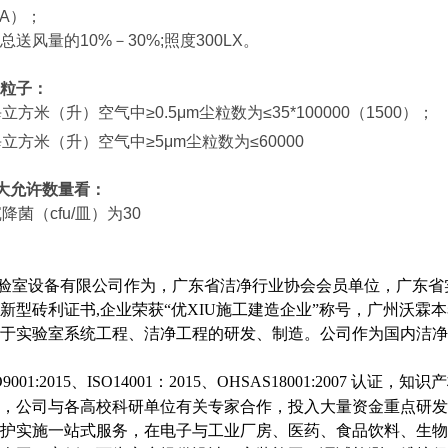
（A）；
送风量的10%－30%;照度300LX。
粒子
：
每立方
米（升
）空
气中≥0.5μm尘粒数为≤35*100000（1500）；
立方米（升）空气中≥5μm尘粒数为≤60000
大允许数量看：
降菌（cfu/
皿）
为30
验室设备有限公司作为，广东省洁净行业协会会员单位，广东省
新型砖利证书,企业荣获“优XIU施工建造企业”称号，广州沃
于实验室系统工程、洁净工程的研发、制造。公司作为国内洁净
001:2015、ISO14001：2015、OHSAS18001:2007 认证，
知识产
，公司与各高校科研单位有关专家合作，投入大量资金重点研发
护实施一站式服务，在电子与工业厂房、医药、食品饮料、生物