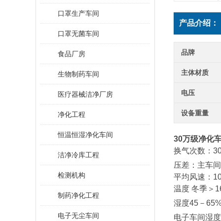
口罩生产车间
产品介绍：
口罩无菌车间
品牌
食品厂房
主体材质
生物制药车间
电压
医疗器械洁净厂房
设备重量
净化工程
恒温恒湿净化车间
30万级净化
换气次数：
3
洁净冷库工程
压差：主车间
检测机构
平均风
速：
1
温度 冬季
＞1
制药净化工程
湿度45－65
电子无尘车间
电子车间湿度