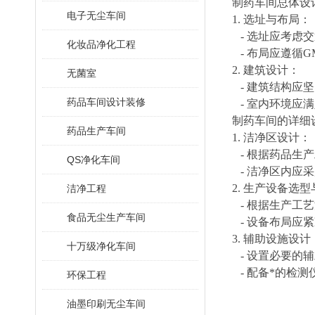
制药车间总体设
电子无尘车间
1.
选址与布局
：
-
选址应考虑交
化妆品净化工程
-
布局应遵循
G
2.
建筑设计
：
无菌室
-
建筑结构应坚
药品车间设计装修
-
室内环境应满
制药车间的详细
药品生产车间
1.
洁净区设计
：
-
根据药品生产
QS净化车间
-
洁净区内应采
2.
生产设备选型
洁净工程
-
根据生产工艺
食品无尘生产车间
-
设备布局应紧
3.
辅助设施设计
十万级净化车间
-
设置必要的辅
-
配备*的检测
环保工程
油墨印刷无尘车间