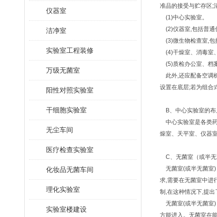
准品的接受与贮存区;
仪器室
(1)中心实验室。
(2)仪器室,包括普
洁净室
(3)微生物检查室,
实验室工程装修
(4)干燥室、消毒
(5)质检办公室、
档
万级无菌室
此外,还应配备空调
设置在底层;若为组合
阳性对照实验室
干细胞实验室
B、中心实验室的
中心实验室是各类药
无尘车间
燥室、天平室、仪器
医疗检查实验室
C、无菌室（或半
无菌室(或半无菌室)
化妆品无菌车间
求,需要在无菌室中进
理化实验室
制,在这种情况下,提
无菌室(或半无菌室)
实验室楼建设
方能进入。无菌室在能