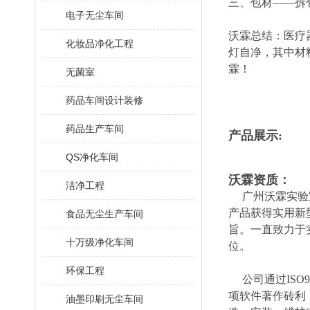
三、包材——拆
电子无尘车间
沃霖总结：医疗
化妆品净化工程
灯自净，其中材
霖！
无菌室
药品车间设计装修
药品生产车间
产品展示:
QS净化车间
沃霖资质：
洁净工程
广州沃霖实验室
产品获得实用新
食品无尘生产车间
旨。一直致力于
十万级净化车间
位。
环保工程
公司通过ISO900
项软件著作
砖
利
油墨印刷无尘车间