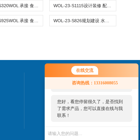
WOL-24-S320WOL 承接 食品 质量检测实验室 设计装修
WOL-23-S1115设计装修 配餐食品检测实验室 净化工程改造 无菌室|净化工程
WOL-23-S925WOL 承接 食品检测实验室 净化工程设计装修 无菌室|净化工程
WOL-23-S826规划建设 水生态检测实验室 布局设计装修 无菌室|净化工程
在线交流
您好！欢迎前来咨询，很高兴为您
联系我们
咨询热线：13316008055
服务，请问您要咨询什么问题呢？
24小时热线：
您好，看您停留很久了，是否找到
020-84859909
了需求产品，您可以直接在线与我
联系！