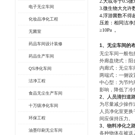
2.大或等于0.
电子无尘车间
3.微生物大允
4.浮游菌数不得
化妆品净化工程
压差：相同洁净
≥10Pa 。
无菌室
药品车间设计装修
1、无尘车间的
无尘车间一般包
药品生产车间
外廊盘绕式：阳
内廊式：无尘车
QS净化车间
两端式：一侧设
洁净工程
中心型：为节约
影响，降低了冷
食品无尘生产车间
2、人员清扫道
为尽量减少操作
十万级净化车间
人员净化室更换
环保工程
间应保持压力。
3、物料净化之
油墨印刷无尘车间
各种物体在被送