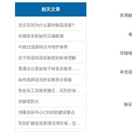
相关文章
常用
无尘车间为什么要控制温湿度?
生物安全柜如何正确检测
中效过滤器特点与维护保养
详细
关于恒温恒湿实验室的标准理解
普通办公室改电子研发实验室，优先改防静电还是通风系统
补充
如何选择适当的实验室台面板
危化化工实验室搬迁，试剂存放间、废液暂存间如何合规选址
实验室防火
验
消毒供应中心CSSD的建设要点
车间扩建改造新增洁净区域，怎样衔接原有动线不产生交叉