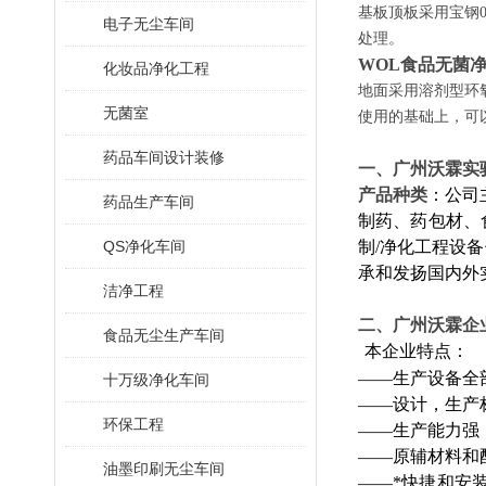
基板顶板采用宝钢0
电子无尘车间
处理。
WOL食品无菌
化妆品净化工程
地面采用溶剂型环
无菌室
使用的基础上，可
药品车间设计装修
一、广州沃霖实
产品种类
：公司
药品生产车间
制药、药包材、食品
QS净化车间
制/净化工程设
承和发扬国内外
洁净工程
二、广州沃霖企
食品无尘生产车间
本企业特点：
——
生产设备全
十万级净化车间
——
设计，生产
环保工程
——
生产能力强
——
原辅材料和
油墨印刷无尘车间
——
*快捷和安