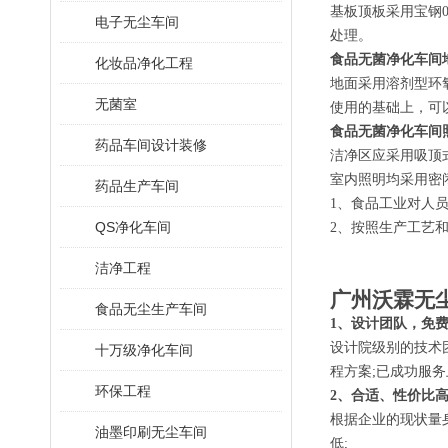
基板顶板采用宝钢0
电子无尘车间
处理。
食品无菌净化车间
化妆品净化工程
地面采用溶剂型环
无菌室
使用的基础上，可
食品无菌净化车间
药品车间设计装修
洁净区应采用吸顶
室内照明均采用密
药品生产车间
1、食品工业对人
QS净化车间
2、按照生产工艺
洁净工程
广州沃霖无
食品无尘生产车间
1、设计团队，免
设计院级别的技术
十万级净化车间
程方案;已成功服务
环保工程
2、合适、性价比
根据企业的现状量
油墨印刷无尘车间
低;