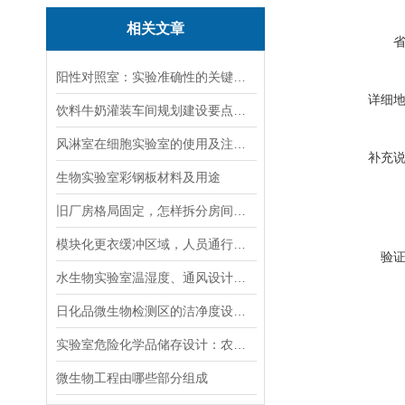
相关文章
阳性对照室：实验准确性的关键保障
详细
饮料牛奶灌装车间规划建设要点有哪些
风淋室在细胞实验室的使用及注意事项
补充
生物实验室彩钢板材料及用途
旧厂房格局固定，怎样拆分房间实现洁污两区要分开
模块化更衣缓冲区域，人员通行单向布局能否随意更改行进顺序
验
水生物实验室温湿度、通风设计有哪些硬性要求
日化品微生物检测区的洁净度设计应达到什么等级，装修时有哪些特殊要求？
实验室危险化学品储存设计：农药残留检测区的通风与防爆技术要求
微生物工程由哪些部分组成