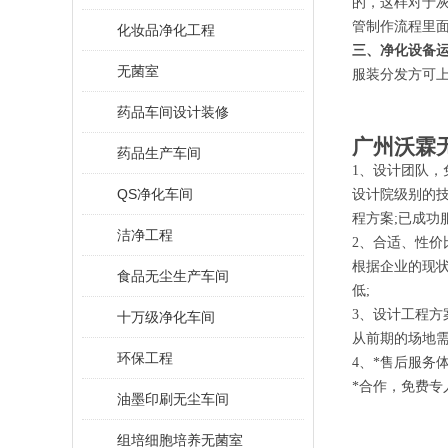
的，这样对于
管制作流程里
化妆品净化工程
三、净化设备
无菌室
服装分发方可
药品车间设计装修
广州沃霖
药品生产车间
1、设计团队，
QS净化车间
设计院级别的
程方案;已成功
洁净工程
2、合适、性价
根据企业的现状
食品无尘生产车间
低;
3、设计工程方
十万级净化车间
从前期的场地需
环保工程
4、*售后服务
*合作，免费专
油墨印刷无尘车间
组培细胞培养无菌室