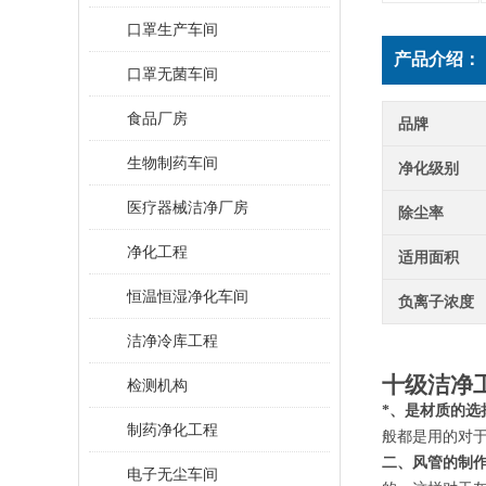
口罩生产车间
产品介绍：
口罩无菌车间
食品厂房
品牌
生物制药车间
净化级别
医疗器械洁净厂房
除尘率
净化工程
适用面积
恒温恒湿净化车间
负离子浓度
洁净冷库工程
十级洁净
检测机构
*、是材质的选
制药净化工程
般都是用的对
二、风管的制
电子无尘车间