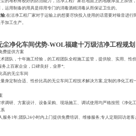
灰尘的堆积有较好的防治能力，洁净工程厂家在地面上的地板厚度上加强
面，运用制备的用具是得用专门的消毒酒精消毒从而保证卫生的。
运输
;在洁净工程厂家对于运输上的想要尽快投入使用的话需要对噪音进行
上手加工生产。
无尘净化车间优势-
WOL福建十万级洁净工程规划
免费提供方案
技术团队，十年施工经验，的工程团队全程施工监管，提供较、实用、性价
服务上百家企业，口碑良好，业界*;
比高的无尘车间
量身定制合适、性价比高的无尘车间工程技术解决方案,定制的净化工程
案
求调研、方案设计、设备采购、现场施工、调试使用均严格按照《净化工程
体系
人服务1年;团队24小时内上门提供免费培训、维修服务;专人定期回访老