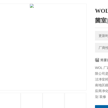
WO
菌室
更新时间
厂商
简要
WOL 
限公司
洁净室
南地区
应商净化
划 装修