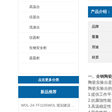
高温台
产品介绍：
仪器台
品牌
洗涤台
重量
仪器柜
用途
生物安全柜
材质
器皿柜
一、全钢陶瓷
点击更多分类
陶瓷实验台是
陶瓷实验台的
新品推荐
1.提供工作
2.抗腐蚀性
WOL-24-TF1105WOL 规划建设 实验室 车间 通风系统工程
3.高温稳定