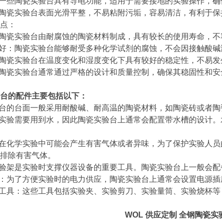
：一些陶瓷实验台具有导电功能，适用于需要接地的实验操作，确
：陶瓷实验台表面光滑平整，不易粘附污垢，容易清洁，有利于
点：
：陶瓷实验台由耐腐蚀的陶瓷材料制成，具有较长的使用寿命，不
能好：陶瓷实验台能够耐受多种化学试剂的腐蚀，不会因接触酸碱
：陶瓷实验台在温度变化和湿度变化下具有较好的稳定性，不易发
：陶瓷实验台通常通过严格的设计和质量控制，确保其稳固性和安
台的配件主要包括以下：
验台的台面一般采用耐酸碱、耐高温的陶瓷材料，如陶瓷砖或者
些实验需要用到水，因此陶瓷实验台上通常会配置带水槽的设计
：在化学实验中可能会产生有害气体或者异味，为了保护实验人
排除有害气体。
实验架是实验时支撑仪器设备的重要工具。陶瓷实验台上一般会
源：为了方便实验时的电力供应，陶瓷实验台上通常会设置电源
助工具：这些工具包括实验夹、实验剪刀、实验量筒、实验烧杯
WOL 供应定制 全钢陶瓷实