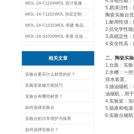
4.导电性能
WOL-24-C1104WOL 设计装修 洁净无尘车间 厂房 净化工程
5.易清洁性
WOL-24-T1101WOL 供应定制 新材料实验室 全钢通风柜
陶瓷实验台优
1.耐用性强
WOL-24-C1031WOL 承建 食品无尘车间 厂房 设计装修工程
2.抗化学性
WOL-24-S1030WOL 承接 化妆品功效原料实验室 设计装修
3.高稳定性
4.安全性高
二、陶瓷实验
相关文章
1.台面：实
2.水槽：一
实验台要买什么材质的好？
排水装置。
实验室装修方面技巧
3.抽油烟机
油烟机，用于
实验台有哪些材质？
4.实验架：
如何选择实验台
5.插座和电
6.实验台辅
实验台的日常维护与保养
如何选择实验台？