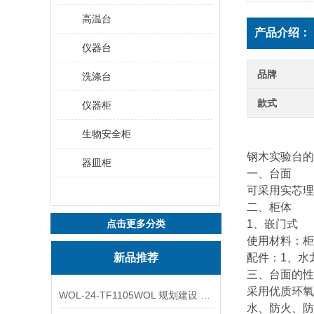
高温台
产品介绍：
仪器台
品牌
洗涤台
款式
仪器柜
生物安全柜
钢木实验台的
器皿柜
一、台面
可采用实芯理
二、柜体
点击更多分类
1、嵌门式
使用材料：柜
新品推荐
配件：1、水
三、台面的性
采用优质环氧
WOL-24-TF1105WOL 规划建设 实验室 车间 通风系统工程
水、防火、防