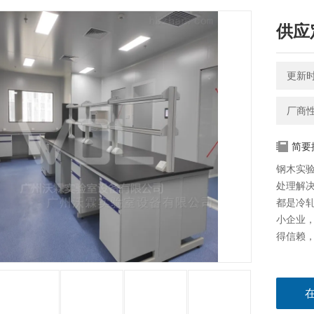
供应
更新时间
厂商
简要
钢木实
处理解
都是冷
小企业
得信赖，