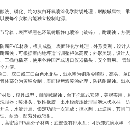
酸洗、磷化、均匀灰白环氧喷涂
化学防锈处理，耐酸碱腐蚀，承
以便每个实验台能独立控制电源。
节导轨，表面经黑色环氧树脂静电喷涂（镀锌），耐腐蚀，方便
防腐PVC材质，模具成型，表面经化学处理，外形美观，设计
耐腐蚀，可根据室内地坪适当调整柜体高度；外形美观，设计人
、三插电插座，使用各种国产或进口仪器插头，安全耐用。 管
全方便。
用单口、双口或三口白色水龙头，出水嘴为铜质尖嘴型，高头、单
管体部分为黄铜金制，表面经烤漆喷涂处理，防锈耐腐蚀。出水
P材质，模具成型，耐酸碱腐蚀，台下托底式安装，美观实用，
洗眼器：喷淋头，软性橡胶，出水经缓压处理呈泡沫状水柱，防
开关，水流开启、锁定功能一次完成；控水阀，止逆阀，其闭门
蚀、耐热，防紫外线辐射。
，高密度PP/高分子材料；底部设有排水孔；可拆卸式滴水棒