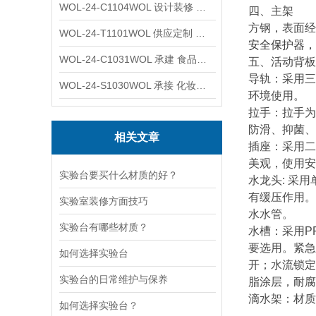
WOL-24-C1104WOL 设计装修 洁净无尘车间 厂房 净化工程
四、主架
方钢，表面经
WOL-24-T1101WOL 供应定制 新材料实验室 全钢通风柜
安全保护器，
WOL-24-C1031WOL 承建 食品无尘车间 厂房 设计装修工程
五、活动背板
导轨：采用三
WOL-24-S1030WOL 承接 化妆品功效原料实验室 设计装修
环境使用。
拉手：拉手为
防滑、抑菌、
相关文章
插座：采用二
美观，使用安
实验台要买什么材质的好？
水龙头: 采
有缓压作用。
实验室装修方面技巧
水水管。
实验台有哪些材质？
水槽：采用P
要选用。紧急
如何选择实验台
开；水流锁定
实验台的日常维护与保养
脂涂层，耐腐
滴水架：材质
如何选择实验台？