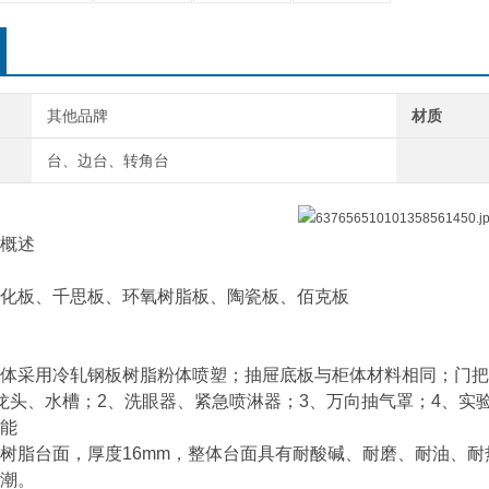
其他品牌
材质
台、边台、转角台
概述
化板、千思板、环氧树脂板、陶瓷板、佰克板
体采用冷轧钢板树脂粉体喷塑；抽屉底板与柜体材料相同；门把
龙头、水槽；2、洗眼器、紧急喷淋器；3、万向抽气罩；4、实
能
树脂台面，厚度16mm，整体台面具有耐酸碱、耐磨、耐油、
潮。