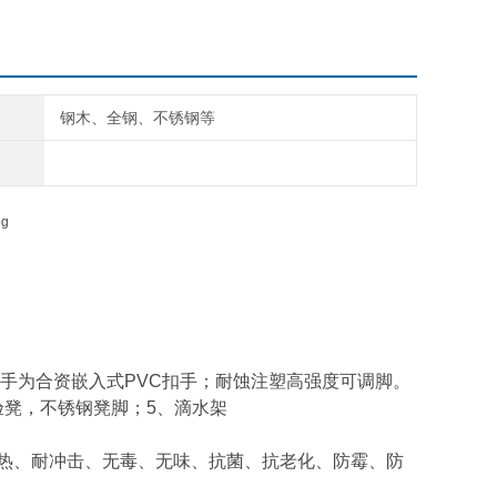
钢木、全钢、不锈钢等
手为合资嵌入式PVC扣手；耐蚀注塑高强度可调脚。
验凳，不锈钢凳脚；5、滴水架
耐热、耐冲击、无毒、无味、抗菌、抗老化、防霉、防