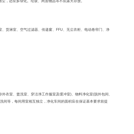
扬尘，还应多绿化。垃圾、闲置物品等不应露天存放。
室、货淋室、空气过滤器、传递窗、FFU、无尘衣柜、电动卷帘门、净
存外衣室、盥洗室、穿洁净工作服室及缓冲室)、物料净化室(脱外包间、
清洗间等，每间用室相互独立，净化车间的面积应在保证基本要求前提