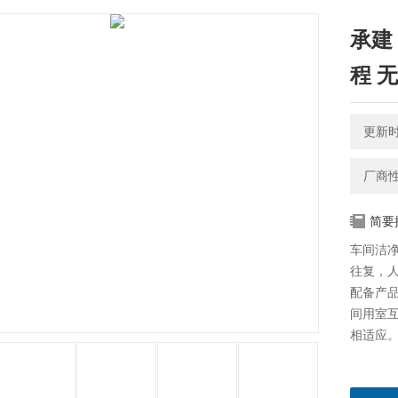
承建
程 
更新时间
厂商
简要
车间洁
往复，
配备产
间用室
相适应。