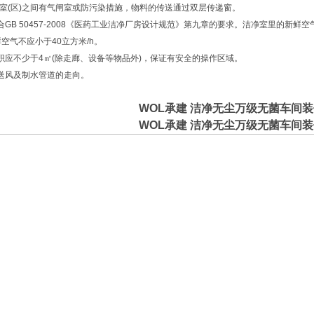
净室(区)之间有气闸室或防污染措施，物料的传送通过双层传递窗。
合GB 50457-2008《医药工业洁净厂房设计规范》第九章的要求。洁净室里的新
鲜空气不应小于40立方米/h。
积应不少于4㎡(除走廊、设备等物品外)，保证有安全的操作区域。
送风及制水管道的走向。
WOL
承建 洁净无尘万级无菌车间装
WOL
承建 洁净无尘万级无菌车间装