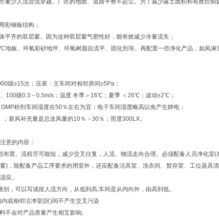
，尽量少人流货流穿越。厂区的地面、道路平整不起尘。为了减少露土面积和有效控制
采用彩钢板结构；
墙体平齐的双层窗。因为这种双层窗气密性好，能有效减少冷量流失；
PVC地板、环氧彩砂地坪、环氧树脂自流平、固化剂等。再配置一些净化产品，如风淋
0000级≥15次；压差：主车间对相邻房间≥5Pa；
、100级0.3－0.5m/s；温度 冬季＞16℃；夏季 ＜26℃；波动±2℃；
5％；GMP粉剂车间湿度在50％左右为宜；电子车间湿度略高以免产生静电；
（A）；新风补充量是总送风量的10％－30％；照度300LX。
注意的内容：
程布置。流程尽可能短，减少交叉往复，人流、物流走向合理。必须配备人员净化室(
窗)，除配备产品工序要求的用室外，还应配备洁具室、洗衣间、暂存室、工位器具
适应。
级别，可以写成按人流方向，从低到高;车间是从内向外，由高到低。
区)内或相邻洁净室(区)间不产生交叉污染
材料不会对产品质量产生相互影响;