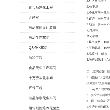
2.厂区环境清洁
装修要求
化妆品净化工程
1.净化车间一般
无菌室
2.窗户：采用与
3.地面：多采用
药品车间设计装修
化灯具等。
净化参数
药品生产车间
1.换气次数：10
QS净化车间
2.平均风速：10级
3.温度45－6
洁净工程
4.噪声≤65dB
食品无尘生产车间
二、洁净区设计应
1、按生产工艺流
十万级净化车间
缓冲室和双层传递
环保工程
下，与生产规模相
2、按空气洁净度
油墨印刷无尘车间
3、同一洁净室(
1)生产过程和原
组培细胞培养无菌室