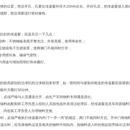
便的位置，然后开孔，孔要比传递窗外径大10mm左右。开好孔后，把传递窗放入墙
缝隙，然后用胶进行密封修饰。
比好的传递窗，应该关注一下几点：
结构，不锈钢板表面平整光洁，外形美观，使用寿命长；
互锁或电子互锁装置，使两侧门不能同时打开；
专用密封条，确保气密性；
的用途可增加照明灯和杀菌灯。
的较高级别的洁净区的洁净级别来管理，如：喷码间与灌装间相连的传递窗应按灌装
紫外灭菌灯30分钟。
净区，必须严格与人流通道分开，由生产车间物料专用通道进出。
，原辅料由配制班工序负责人组织人员脱包或外表清洁处理后，经传递窗送至车间原辅
、内包装工序负责人办理物料交接。
传递时，必须严格执行传递窗内外门“一开一闭"的规定，两门不能同时开启。开外门将
物料送出时，应先将物料运送至相关的物料中间站内，按物料进入时的相反程序移出洁净