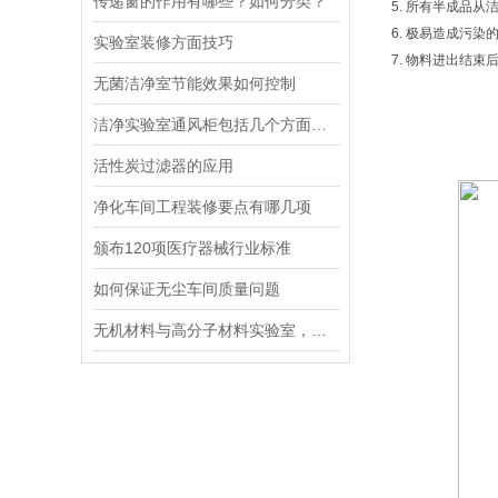
传递窗的作用有哪些？如何分类？
5. 所有半成品
6. 极易造成污
实验室装修方面技巧
7. 物料进出结
无菌洁净室节能效果如何控制
洁净实验室通风柜包括几个方面的内容
活性炭过滤器的应用
净化车间工程装修要点有哪几项
颁布120项医疗器械行业标准
如何保证无尘车间质量问题
无机材料与高分子材料实验室，布局上要分开独立设置吗