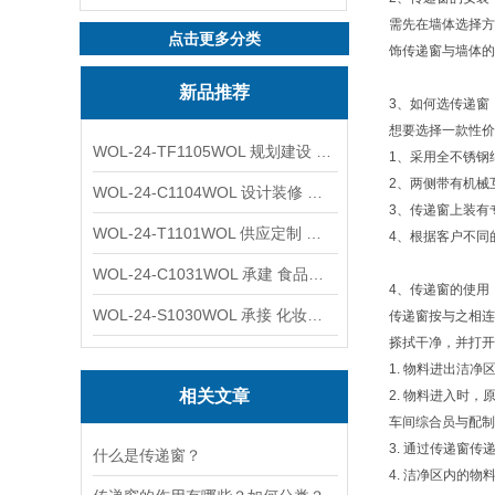
需先在墙体选择方
点击更多分类
饰传递窗与墙体的
新品推荐
3、如何选传递窗
想要选择一款性价
WOL-24-TF1105WOL 规划建设 实验室 车间 通风系统工程
1、采用全不锈钢
2、两侧带有机械
WOL-24-C1104WOL 设计装修 洁净无尘车间 厂房 净化工程
3、传递窗上装有
WOL-24-T1101WOL 供应定制 新材料实验室 全钢通风柜
4、根据客户不同
WOL-24-C1031WOL 承建 食品无尘车间 厂房 设计装修工程
4、传递窗的使用
WOL-24-S1030WOL 承接 化妆品功效原料实验室 设计装修
传递窗按与之相连
搽拭干净，并打开
1. 物料进出洁
相关文章
2. 物料进入时
车间综合员与配制
3. 通过传递窗
什么是传递窗？
4. 洁净区内的