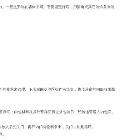
内，一般是安装在墙体中间。平衡固定好后，用圆角或其它装饰条来装
间的要求来管理。下班后由洁净区操作者负责，将传递窗的内部各表面
料暂存间；内包材料在其外暂存间拆去外包装后，经传递窗送入内包间。
物料放入后先关门，再开内门将物料拿出，关门，如此循环。
区。