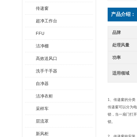
传递窗
产品介绍：
超净工作台
品牌
FFU
处理风量
洁净棚
功率
高效送风口
洗手干手器
适用领域
自净器
洁净衣柜
1、传递窗的分类
传递窗可以分为电
采样车
锁，当一扇门打开
层流罩
锁。
新风柜
2、传递窗的安装