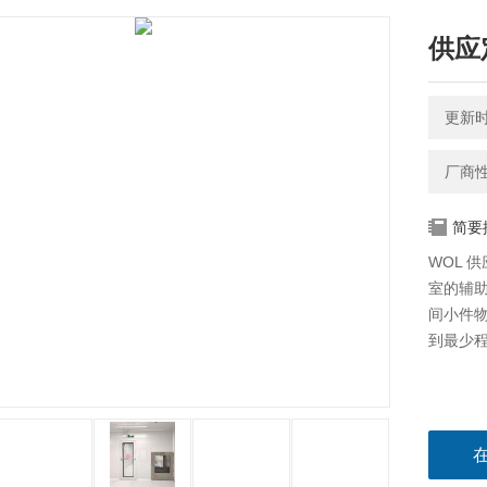
供应
更新时间
厂商
简要
WOL 
室的辅
间小件
到最少