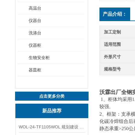
高温台
产品介绍：
仪器台
加工定制
洗涤台
适用范围
仪器柜
外形尺寸
生物安全柜
规格型号
器皿柜
沃霖出厂全钢
点击更多分类
1、柜体均采用
较强
。
新品推荐
2、框架：支承
化碳冷焊组合后
WOL-24-TF1105WOL 规划建设 实验室 车间 通风系统工程
静态承重>25