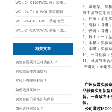
WOL-24-C1104WOL 设计装修 洁净无尘车间 厂房 净化工程
3、试剂架、层
WOL-24-T1101WOL 供应定制 新材料实验室 全钢通风柜
自由调节使用高
4、插座：采用
WOL-24-C1031WOL 承建 食品无尘车间 厂房 设计装修工程
5、滑轨：引进
WOL-24-S1030WOL 承接 化妆品功效原料实验室 设计装修
6、铰链：引进，
7、拉手：一字型
8、水槽：实验
相关文章
9、水嘴：实验
10、三口化验：
11、可调节组
实验台要买什么材质的好？
关键词：全钢实
实验室装修方面技巧
实验台有哪些材质？
广州沃霖实验室
如何选择实验台
品获得实用新型
旨。一直致力于
实验台的日常维护与保养
位。
如何选择实验台？
公司通过ISO9001