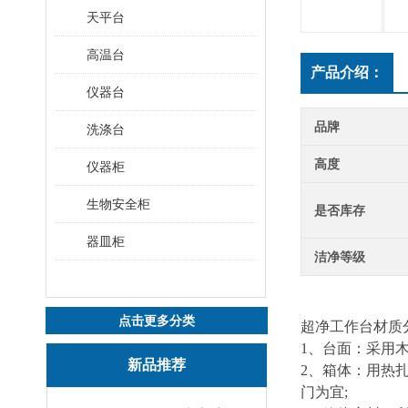
天平台
高温台
产品介绍：
仪器台
品牌
洗涤台
高度
仪器柜
生物安全柜
是否库存
器皿柜
洁净等级
点击更多分类
超净工作台材质
1、台面：采用
新品推荐
2、箱体：用热
门为宜;