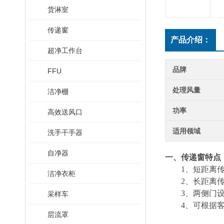
货淋室
传递窗
产品介绍：
超净工作台
品牌
FFU
处理风量
洁净棚
功率
高效送风口
适用领域
洗手干手器
自净器
一、传递窗特点
1、短距离传
洁净衣柜
2、长距离传递
3、两侧门设有
采样车
4、可根据客
层流罩