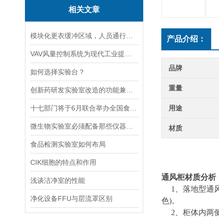
相关文章
模块化更衣缓冲区域，人员通行单向布局能否随意更改行进顺序
产品介绍：
VAV风量控制系统为现代工业提供空气调节解决方案
品牌
如何选择实验台？
重量
创新药研发实验室改造的功能兼容设计要求
十七部门将于6月联合举办全国食品安全宣传周
用途
微生物实验室必须配备那些仪器设备？
材质
食品检测实验室如何布局
CIK细胞的特点和作用
通风柜材质分析
浅谈洁净室的性能
1、落地型通风
净化设备FFU与层流罩区别
色)。
2、柜体内两侧