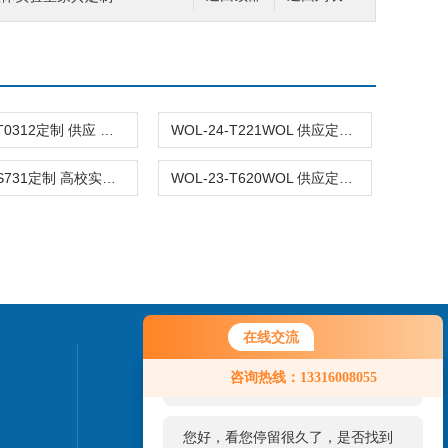
WOL-24-T0312定制 供应 全钢钢木 实验家具 实验台WOL
WOL-24-T221WOL 供应定制 实验室 全钢 钢木 家具设备
WOL-23-S731定制 高校实验室设备 全钢钢木 实验台柜
WOL-23-T620WOL 供应定制 全钢实验台 实验室全钢家具
在线交流
您好！欢迎前来咨询，很高兴为您
联系我们
咨询热线：13316008055
服务，请问您要咨询什么问题呢？
24小时热线：
您好，看您停留很久了，是否找到