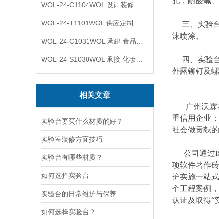
孔，耐酸碱、
WOL-24-C1104WOL 设计装修 洁净无尘车间 厂房 净化工程
WOL-24-T1101WOL 供应定制 新材料实验室 全钢通风柜
三、实验台
沫喷涂。
WOL-24-C1031WOL 承建 食品无尘车间 厂房 设计装修工程
WOL-24-S1030WOL 承接 化妆品功效原料实验室 设计装修
四、实验台
外露铆钉及螺
相关文章
广州沃霖实
重信用企业；
实验台要买什么材质的好？
社会做贡献的
实验室装修方面技巧
公司通过ISO
实验台有哪些材质？
项软件著作砖
如何选择实验台
护实施一站式
个工程案例，
实验台的日常维护与保养
认证及取得“
如何选择实验台？