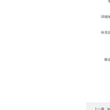
详细
补充
验
上一篇 :
W