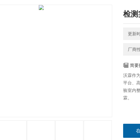
检测
更新时间
厂商
简要
沃霖作
平台、
验室内
霖。