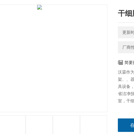
干细
更新时间
厂商
简要
沃霖作
架、、
具设备
省洁净
室，干