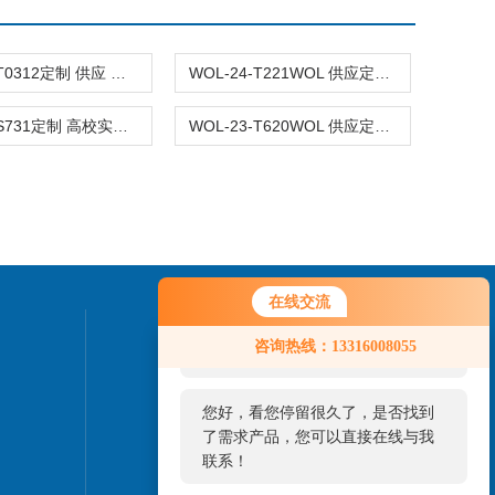
WOL-24-T0312定制 供应 全钢钢木 实验家具 实验台WOL
WOL-24-T221WOL 供应定制 实验室 全钢 钢木 家具设备
WOL-23-S731定制 高校实验室设备 全钢钢木 实验台柜
WOL-23-T620WOL 供应定制 全钢实验台 实验室全钢家具
在线交流
您好！欢迎前来咨询，很高兴为您
联系我们
咨询热线：13316008055
服务，请问您要咨询什么问题呢？
24小时热线：
您好，看您停留很久了，是否找到
020-84859909
了需求产品，您可以直接在线与我
联系！