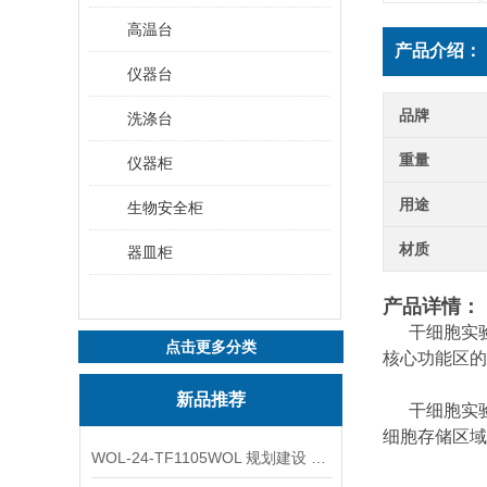
高温台
产品介绍：
仪器台
品牌
洗涤台
重量
仪器柜
用途
生物安全柜
材质
器皿柜
产品详情：
干细胞实验
点击更多分类
核心功能区的
新品推荐
干细胞实验
细胞存储区域
WOL-24-TF1105WOL 规划建设 实验室 车间 通风系统工程