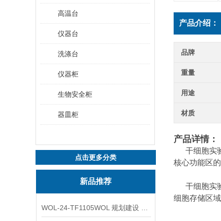
高温台
产品介绍：
仪器台
品牌
洗涤台
重量
仪器柜
用途
生物安全柜
材质
器皿柜
产品详情：
干细胞实验
点击更多分类
核心功能区的
新品推荐
干细胞实验
细胞存储区域
WOL-24-TF1105WOL 规划建设 实验室 车间 通风系统工程