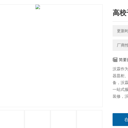
高校
更新时间
厂商
简要
沃霖作
器皿柜
备，沃
一站式
装修，