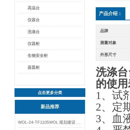
高温台
产品介绍：
仪器台
品牌
洗涤台
测量对象
仪器柜
外形尺寸
生物安全柜
器皿柜
洗涤台
的使用
1、试
点击更多分类
2、定
新品推荐
3、血
WOL-24-TF1105WOL 规划建设 实验室 车间 通风系统工程