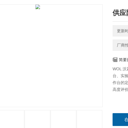
供应
更新时间
厂商
简要
WOL 
台、实
作台的
高度评