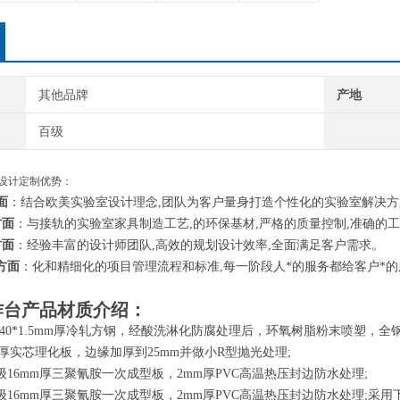
其他品牌
产地
百级
具设计定制优势：
面
：结合欧美实验室设计理念,团队为客户量身打造个性化的实验室解决方
方面
：与接轨的实验室家具制造工艺,的环保基材,严格的质量控制,准确的工
方面
：经验丰富的设计师团队,高效的规划设计效率,全面满足客户需求。
方面
：化和精细化的项目管理流程和标准,每一阶段人*的服务都给客户*
作台产品材质介绍：
*40*1.5mm厚冷轧方钢，经酸洗淋化防腐处理后，环氧树脂粉末喷塑，全钢
mm厚实芯理化板，边缘加厚到25mm并做小R型抛光处理;
级16mm厚三聚氰胺一次成型板，2mm厚PVC高温热压封边防水处理;
级16mm厚三聚氰胺一次成型板，2mm厚PVC高温热压封边防水处理;采用