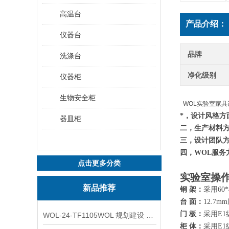
高温台
产品介绍：
仪器台
品牌
洗涤台
净化级别
仪器柜
生物安全柜
WOL实验室家
*，设计风格方
器皿柜
二，生产材料
三，设计团队
四，WOL服务
点击更多分类
实验室操
新品推荐
钢 架：
采用60
台 面：
12.7
门 板：
采用E1
WOL-24-TF1105WOL 规划建设 实验室 车间 通风系统工程
柜 体：
采用E1