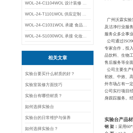
WOL-24-C1104WOL 设计装修 洁净无尘车间 厂房 净化工程
WOL-24-T1101WOL 供应定制 新材料实验室 全钢通风柜
广州沃霖实验
WOL-24-C1031WOL 承建 食品无尘车间 厂房 设计装修工程
及洁净行业服
服务众多企事
WOL-24-S1030WOL 承接 化妆品功效原料实验室 设计装修
公司通过ISO9
专家合作，投
品饮料、生物
相关文章
售后服务等全面
公司主要生产
实验台要买什么材质的好？
初效、中效、高
外市场占有一
实验室装修方面技巧
公司实行项目
实验台有哪些材质？
身跟踪服务。
如何选择实验台
实验台的日常维护与保养
实验台产品材
钢 架：
采用60
如何选择实验台？