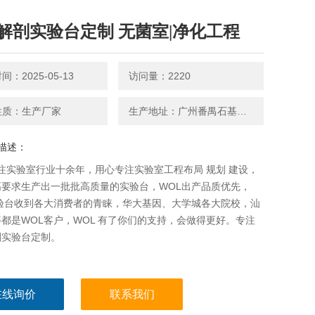
解剖实验台定制 无菌室|净化工程
：2025-05-13
访问量：2220
性质：生产厂家
生产地址：广州番禺石基官涌村红八方产业园1号厂房
描述：
专注实验室行业十余年，用心专注实验室工程布局 规划 建设，
高要求生产出一批批高质量的实验台，WOL出产品质优先，
实验台收到各大消费者的青睐，华大基因、大学城各大院校，汕
都是WOL客户，WOL 有了你们的支持，会做得更好。专注
剖实验台定制。
在线询价
联系我们