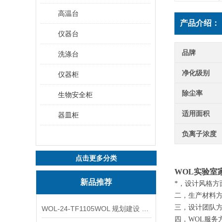
高温台
产品介绍：
仪器台
品牌
洗涤台
净化级别
仪器柜
除尘率
生物安全柜
适用面积
器皿柜
负离子浓度
点击更多分类
WOL实验室
新品推荐
*，设计风格方
二，生产材料方
三，设计团队方
WOL-24-TF1105WOL 规划建设 实验室 车间 通风系统工程
四，WOL服务