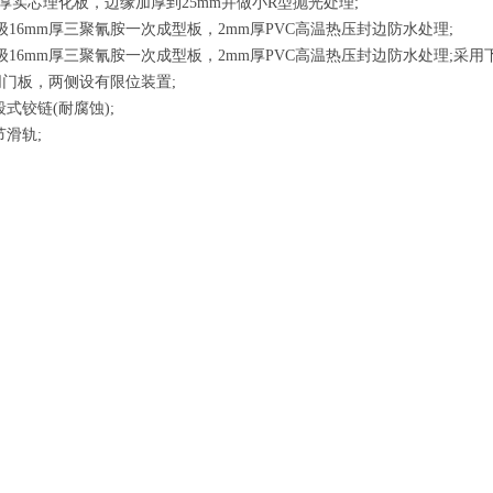
mm厚实芯理化板，边缘加厚到25mm并做小R型抛光处理;
级16mm厚三聚氰胺一次成型板，2mm厚PVC高温热压封边防水处理;
级16mm厚三聚氰胺一次成型板，2mm厚PVC高温热压封边防水处理;采用
门板，两侧设有限位装置;
式铰链(耐腐蚀);
节滑轨;