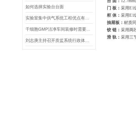
台 面：
12.7
如何选择实验台台面
门 板：
采用E1
柜 体：
采用E1
实验室集中供气系统工程优点有哪些
抽屉板：
材质同
干细胞GMP洁净车间装修时需要避开的雷区有哪些
铰 链：
采用两段
滑 轨：
采用三
刘志庚主持召开质监系统行政体制改革工作小组会议