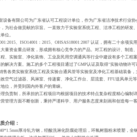
室设备有限公司为广东省认可工程设计单位，作为广东省洁净技术行业协
务，为社会做贡献的宗旨。一直致力于实验室系统工程、洁净工程的研发
业单位。
001:2015、ISO14001：2015、OHSAS18001:2007 认证，
入大量资金重点研发，形成拥有核心竞争力的产品。对工程的设计、制造
工程、实验室、净化装饰、工业及民用空调通风等行业中建设有多个工程
的解决方案。施工的多个工程项目通过了GMP认证及取得“实验动物许可
销售各类实验室系统工程及实验台通风管等实验室及净化工程基础装备，
效空气过滤器、风淋室、传递窗、净化工作台、层流套、FFU送风单元
定地位，并受到国内外客户的青睐。
经理负责制，所承担的工程项目均根据项目的技术特点复杂程度精心编制
经营管理方面不断创新，秉持严谨科学、用户服务态度来刻画和创造每一
质介绍：
*40*1.5mm厚冷轧方钢，经酸洗淋化防腐处理后，环氧树脂粉末喷塑，全钢