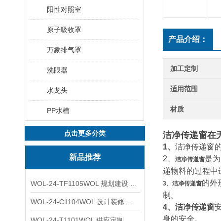
阳性对照室
原子吸收罩
产品介绍：
万象排气罩
加工定制
洗眼器
适用范围
水龙头
材质
PP水槽
点击更多分类
洁净传递窗在
1、
洁净传递窗
新品推荐
2、
是为
洁净传递窗
递物料的过程中
的外
WOL-24-TF1105WOL 规划建设 实验室 车间 通风系统工程
3、洁净传递窗
制。
WOL-24-C1104WOL 设计装修 洁净无尘车间 厂房 净化工程
4、洁净传递窗
身的安全。
WOL-24-T1101WOL 供应定制 新材料实验室 全钢通风柜