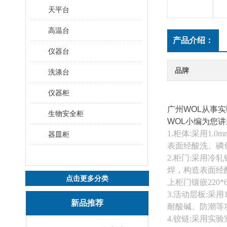
天平台
高温台
产品介绍：
仪器台
品牌
洗涤台
仪器柜
广州WOL从事
生物安全柜
WOL小编为您
1.柜体:采用
器皿柜
表面经酸洗、磷
2.柜门:采用
焊，构造表面经
点击更多分类
上柜门镶嵌220
3.活动层板:采
新品推荐
耐酸碱、防潮等
4.铰链:采用